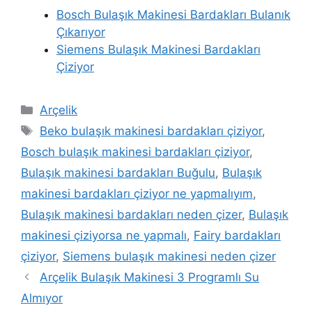
Bosch Bulaşık Makinesi Bardakları Bulanık
Çıkarıyor
Siemens Bulaşık Makinesi Bardakları
Çiziyor
Kategoriler
Arçelik
Etiketler
Beko bulaşık makinesi bardakları çiziyor
,
Bosch bulaşık makinesi bardakları çiziyor
,
Bulaşık makinesi bardakları Buğulu
,
Bulaşık
makinesi bardakları çiziyor ne yapmalıyım
,
Bulaşık makinesi bardakları neden çizer
,
Bulaşık
makinesi çiziyorsa ne yapmalı
,
Fairy bardakları
çiziyor
,
Siemens bulaşık makinesi neden çizer
Yazı
Arçelik Bulaşık Makinesi 3 Programlı Su
dolaşımı
Almıyor