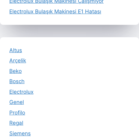
Electrolux Bulaşık Makinesi Çalışmıyor
Electrolux Bulaşık Makinesi E1 Hatası
Altus
Arçelik
Beko
Bosch
Electrolux
Genel
Profilo
Regal
Siemens