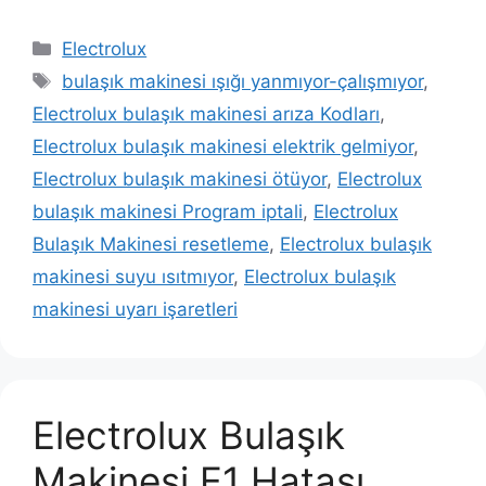
Kategoriler
Electrolux
Etiketler
bulaşık makinesi ışığı yanmıyor-çalışmıyor
,
Electrolux bulaşık makinesi arıza Kodları
,
Electrolux bulaşık makinesi elektrik gelmiyor
,
Electrolux bulaşık makinesi ötüyor
,
Electrolux
bulaşık makinesi Program iptali
,
Electrolux
Bulaşık Makinesi resetleme
,
Electrolux bulaşık
makinesi suyu ısıtmıyor
,
Electrolux bulaşık
makinesi uyarı işaretleri
Electrolux Bulaşık
Makinesi E1 Hatası