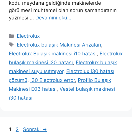
kodu meydana geldiğinde makinelerde
görülmesi muhtemel olan sorun şamandıranın
yüzmesi …
Devamını oku…
Kategoriler
Electrolux
Etiketler
Electrolux bulaşık Makinesi Arızaları
,
Electrolux Bulaşık makinesi i10 hatası
,
Electrolux
bulaşık makinesi i20 hatası
,
Electrolux bulaşık
makinesi suyu ısıtmıyor
,
Electrolux i30 hatası
çözümü
,
İ30 Electrolux error
,
Profilo Bulaşık
Makinesi E03 hatası
,
Vestel bulaşık makinesi
i30 hatası
Yazı
Sayfa
Sayfa
1
2
Sonraki
→