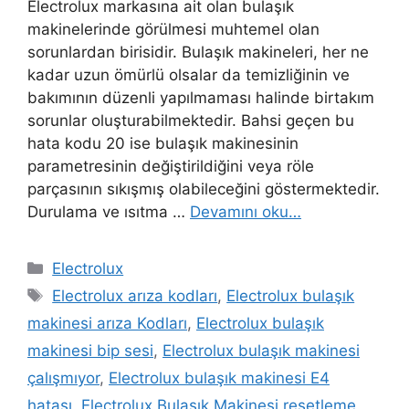
Electrolux markasına ait olan bulaşık
makinelerinde görülmesi muhtemel olan
sorunlardan birisidir. Bulaşık makineleri, her ne
kadar uzun ömürlü olsalar da temizliğinin ve
bakımının düzenli yapılmaması halinde birtakım
sorunlar oluşturabilmektedir. Bahsi geçen bu
hata kodu 20 ise bulaşık makinesinin
parametresinin değiştirildiğini veya röle
parçasının sıkışmış olabileceğini göstermektedir.
Durulama ve ısıtma …
Devamını oku…
Kategoriler
Electrolux
Etiketler
Electrolux arıza kodları
,
Electrolux bulaşık
makinesi arıza Kodları
,
Electrolux bulaşık
makinesi bip sesi
,
Electrolux bulaşık makinesi
çalışmıyor
,
Electrolux bulaşık makinesi E4
hatası
,
Electrolux Bulaşık Makinesi resetleme
,