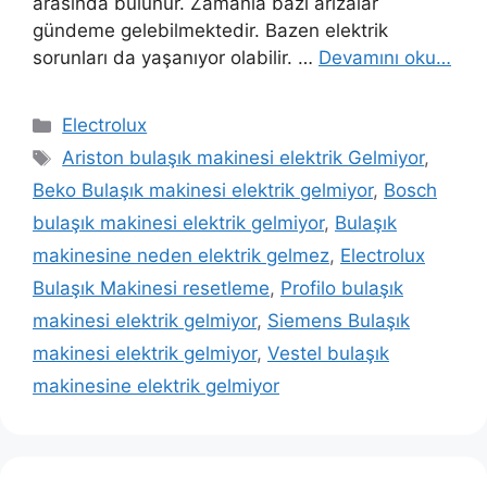
arasında bulunur. Zamanla bazı arızalar
gündeme gelebilmektedir. Bazen elektrik
sorunları da yaşanıyor olabilir. …
Devamını oku…
Kategoriler
Electrolux
Etiketler
Ariston bulaşık makinesi elektrik Gelmiyor
,
Beko Bulaşık makinesi elektrik gelmiyor
,
Bosch
bulaşık makinesi elektrik gelmiyor
,
Bulaşık
makinesine neden elektrik gelmez
,
Electrolux
Bulaşık Makinesi resetleme
,
Profilo bulaşık
makinesi elektrik gelmiyor
,
Siemens Bulaşık
makinesi elektrik gelmiyor
,
Vestel bulaşık
makinesine elektrik gelmiyor