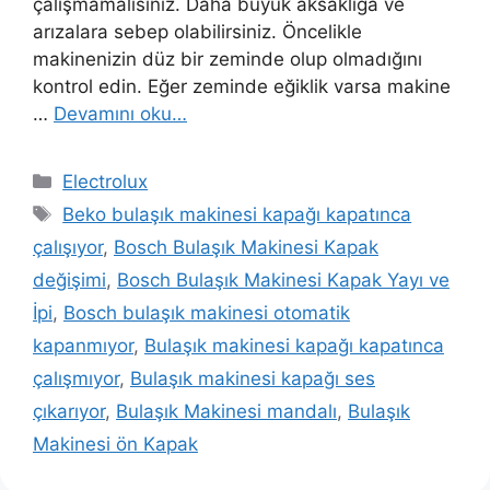
çalışmamalısınız. Daha büyük aksaklığa ve
arızalara sebep olabilirsiniz. Öncelikle
makinenizin düz bir zeminde olup olmadığını
kontrol edin. Eğer zeminde eğiklik varsa makine
…
Devamını oku…
Kategoriler
Electrolux
Etiketler
Beko bulaşık makinesi kapağı kapatınca
çalışıyor
,
Bosch Bulaşık Makinesi Kapak
değişimi
,
Bosch Bulaşık Makinesi Kapak Yayı ve
İpi
,
Bosch bulaşık makinesi otomatik
kapanmıyor
,
Bulaşık makinesi kapağı kapatınca
çalışmıyor
,
Bulaşık makinesi kapağı ses
çıkarıyor
,
Bulaşık Makinesi mandalı
,
Bulaşık
Makinesi ön Kapak