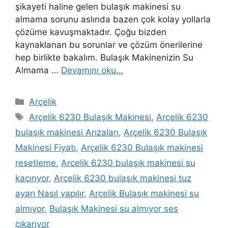
şikayeti haline gelen bulaşık makinesi su
almama sorunu aslında bazen çok kolay yollarla
çözüme kavuşmaktadır. Çoğu bizden
kaynaklanan bu sorunlar ve çözüm önerilerine
hep birlikte bakalım. Bulaşık Makinenizin Su
Almama …
Devamını oku…
Kategoriler
Arçelik
Etiketler
Arçelik 6230 Bulaşık Makinesi
,
Arçelik 6230
bulaşık makinesi Arızaları
,
Arçelik 6230 Bulaşık
Makinesi Fiyatı
,
Arçelik 6230 Bulaşık makinesi
resetleme
,
Arcelik 6230 bulaşık makinesi su
kaçırıyor
,
Arçelik 6230 bulaşık makinesi tuz
ayarı Nasıl yapılır
,
Arçelik Bulaşık makinesi su
almıyor
,
Bulaşık Makinesi su almıyor ses
çıkarıyor