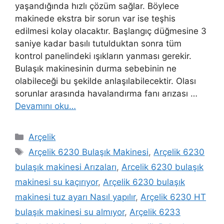
yaşandığında hızlı çözüm sağlar. Böylece
makinede ekstra bir sorun var ise teşhis
edilmesi kolay olacaktır. Başlangıç düğmesine 3
saniye kadar basılı tutulduktan sonra tüm
kontrol panelindeki ışıkların yanması gerekir.
Bulaşık makinesinin durma sebebinin ne
olabileceği bu şekilde anlaşılabilecektir. Olası
sorunlar arasında havalandırma fanı arızası …
Devamını oku…
Kategoriler
Arçelik
Etiketler
Arçelik 6230 Bulaşık Makinesi
,
Arçelik 6230
bulaşık makinesi Arızaları
,
Arcelik 6230 bulaşık
makinesi su kaçırıyor
,
Arçelik 6230 bulaşık
makinesi tuz ayarı Nasıl yapılır
,
Arçelik 6230 HT
bulaşık makinesi su almıyor
,
Arçelik 6233