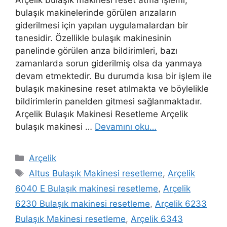
Arçelik bulaşık makinesi reset atma işlemi,
bulaşık makinelerinde görülen arızaların
giderilmesi için yapılan uygulamalardan bir
tanesidir. Özellikle bulaşık makinesinin
panelinde görülen arıza bildirimleri, bazı
zamanlarda sorun giderilmiş olsa da yanmaya
devam etmektedir. Bu durumda kısa bir işlem ile
bulaşık makinesine reset atılmakta ve böylelikle
bildirimlerin panelden gitmesi sağlanmaktadır.
Arçelik Bulaşık Makinesi Resetleme Arçelik
bulaşık makinesi …
Devamını oku…
Kategoriler
Arçelik
Etiketler
Altus Bulaşık Makinesi resetleme
,
Arçelik
6040 E Bulaşık makinesi resetleme
,
Arçelik
6230 Bulaşık makinesi resetleme
,
Arçelik 6233
Bulaşık Makinesi resetleme
,
Arçelik 6343