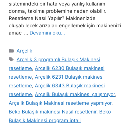
sistemindeki bir hata veya yanlış kullanım
donma, takılma problemine neden olabilir.
Resetleme Nasıl Yapılır? Makinenizde
oluşabilecek arızaları engellemek için makinenizi
amacı …
Devamını oku…
Kategoriler
Arçelik
Etiketler
Arçelik 3 programlı Bulaşık Makinesi
resetleme
,
Arçelik 6230 Bulaşık makinesi
resetleme
,
Arçelik 6231 Bulaşık makinesi
resetleme
,
Arçelik 6343 Bulaşık makinesi
resetleme
,
Arçelik Bulaşık makinesi çalışmıyor
,
Arçelik Bulaşık Makinesi resetleme yapmıyor
,
Beko Bulaşık makinesi Nasıl resetlenir
,
Beko
Bulaşık Makinesi program iptali