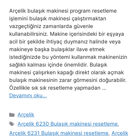
Arçelik bulaşık makinesi program resetleme
işlemini bulaşık makinesi çalıştırmaktan
vazgeçtiğiniz zamanlarda güvenle
kullanabilirsiniz. Makine içerisindeki bir eşyaya
acil bir şekilde ihtiyaç duymanız halinde veya
makineye başka bulaşıklar ilave etmek
istediğinizde bu yöntemi kullanmak makinenizin
sağlıklı kalması içinde önemlidir. Bulaşık
makinesi çalışırken kapağı direkt olarak açmak
bulaşık makinesinin zarar görmesini doğurabilir.
Özellikle sık sık resetleme yapmadan …
Devamını oku…
Kategoriler
Arçelik
Etiketler
Arçelik 6230 Bulaşık makinesi resetleme
,
Arçelik 6231 Bulaşık makinesi resetleme
,
Arçelik