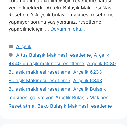
koruma altına alabilmek için resetleme hatası
verebilmektedir. Arçelik Bulaşık Makinesi Nasıl
Resetlenir? Arçelik bulaşık makinesi resetleme
yapmıyor sorunu yaşıyorsanız, resetleme
yapabilmek için …
Devamını oku…
Kategoriler
Arçelik
Etiketler
Altus Bulaşık Makinesi resetleme
,
Arçelik
4440 bulaşık makinesi resetleme
,
Arçelik 6230
Bulaşık makinesi resetleme
,
Arçelik 6233
Bulaşık Makinesi resetleme
,
Arçelik 6343
Bulaşık makinesi resetleme
,
Arçelik Bulaşık
makinesi çalışmıyor
,
Arçelik Bulaşık Makinesi
Reset atma
,
Beko Bulaşık Makinesi resetleme