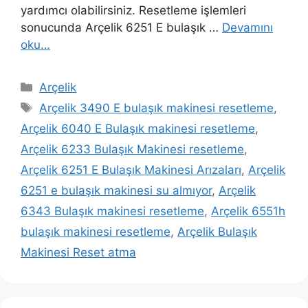
yardımcı olabilirsiniz. Resetleme işlemleri
sonucunda Arçelik 6251 E bulaşık …
Devamını
oku…
Kategoriler
Arçelik
Etiketler
Arçelik 3490 E bulaşık makinesi resetleme
,
Arçelik 6040 E Bulaşık makinesi resetleme
,
Arçelik 6233 Bulaşık Makinesi resetleme
,
Arçelik 6251 E Bulaşık Makinesi Arızaları
,
Arçelik
6251 e bulaşık makinesi su almıyor
,
Arçelik
6343 Bulaşık makinesi resetleme
,
Arçelik 6551h
bulaşık makinesi resetleme
,
Arçelik Bulaşık
Makinesi Reset atma