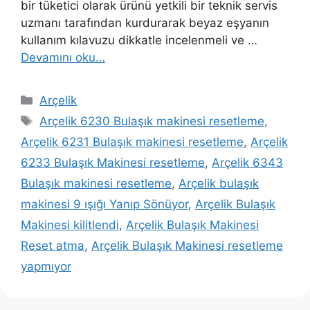
bir tüketici olarak ürünü yetkili bir teknik servis
uzmanı tarafından kurdurarak beyaz eşyanın
kullanım kılavuzu dikkatle incelenmeli ve …
Devamını oku…
Kategoriler
Arçelik
Etiketler
Arçelik 6230 Bulaşık makinesi resetleme
,
Arçelik 6231 Bulaşık makinesi resetleme
,
Arçelik
6233 Bulaşık Makinesi resetleme
,
Arçelik 6343
Bulaşık makinesi resetleme
,
Arçelik bulaşık
makinesi 9 ışığı Yanıp Sönüyor
,
Arçelik Bulaşık
Makinesi kilitlendi
,
Arçelik Bulaşık Makinesi
Reset atma
,
Arçelik Bulaşık Makinesi resetleme
yapmıyor