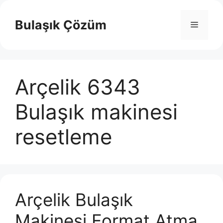
İçeriğe
atla
Bulaşık Çözüm
Menü
Arçelik 6343
Bulaşık makinesi
resetleme
Arçelik Bulaşık
Makinesi Format Atma