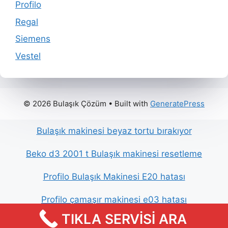
Profilo
Regal
Siemens
Vestel
© 2026 Bulaşık Çözüm
• Built with
GeneratePress
Bulaşık makinesi beyaz tortu bırakıyor
Beko d3 2001 t Bulaşık makinesi resetleme
Profilo Bulaşık Makinesi E20 hatası
Profilo çamaşır makinesi e03 hatası
TIKLA SERVİSİ ARA
Samsung bulaşık makinesi bip sesi