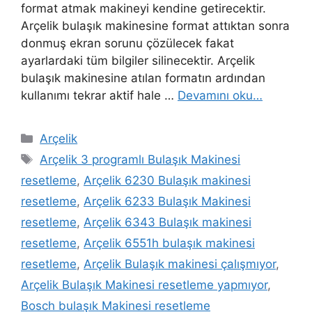
format atmak makineyi kendine getirecektir.
Arçelik bulaşık makinesine format attıktan sonra
donmuş ekran sorunu çözülecek fakat
ayarlardaki tüm bilgiler silinecektir. Arçelik
bulaşık makinesine atılan formatın ardından
kullanımı tekrar aktif hale …
Devamını oku…
Kategoriler
Arçelik
Etiketler
Arçelik 3 programlı Bulaşık Makinesi
resetleme
,
Arçelik 6230 Bulaşık makinesi
resetleme
,
Arçelik 6233 Bulaşık Makinesi
resetleme
,
Arçelik 6343 Bulaşık makinesi
resetleme
,
Arçelik 6551h bulaşık makinesi
resetleme
,
Arçelik Bulaşık makinesi çalışmıyor
,
Arçelik Bulaşık Makinesi resetleme yapmıyor
,
Bosch bulaşık Makinesi resetleme