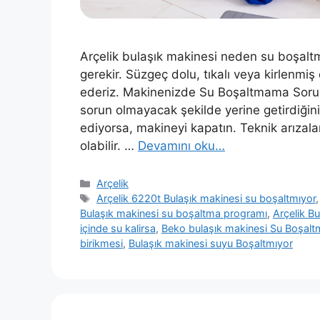
Arçelik bulaşık makinesi neden su boşal
gerekir. Süzgeç dolu, tıkalı veya kirlenmiş
ederiz. Makinenizde Su Boşaltmama Sorun
sorun olmayacak şekilde yerine getirdiğ
ediyorsa, makineyi kapatın. Teknik arızal
olabilir. …
Devamını oku…
Kategoriler
Arçelik
Etiketler
Arçelik 6220t Bulaşık makinesi su boşaltmıyor
Bulaşık makinesi su boşaltma programı
,
Arçelik B
içinde su kalirsa
,
Beko bulaşık makinesi Su Boşaltma
birikmesi
,
Bulaşık makinesi suyu Boşaltmıyor