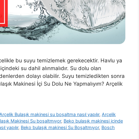
ncelikle bu suyu temizlemek gerekecektir. Havlu ya
içindeki su dahil alınmalıdır. Su dolu olan
denlerden dolayı olabilir. Suyu temizledikten sonra
Bulaşık Makinesi İçi Su Dolu Ne Yapmalıyım? Arçelik
Arçelik Bulaşık makinesi su boşaltma nasıl yapılır
,
Arçelik
ulaşık Makinesi Su boşaltmıyor
,
Beko bulaşık makinesi içinde
l yapılır
,
Beko bulaşık makinesi Su Boşaltmıyor
,
Bosch