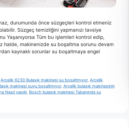
tmaz, durumunda önce süzgeçleri kontrol etmeniz
 olabilir. Süzgeç temizliğini yapmanızı tavsiye
u Yaşanıyorsa Tüm bu işlemleri kontrol edip,
iniz halde, makinenizde su boşaltma sorunu devam
ardan kaynaklı sorunlar su boşaltmaya engel
,
Arcelik 6230 Bulaşık makinesi su boşaltmıyor
,
Arçelik
ulaşık makinesi suyu boşaltmıyor
,
Arçelik bulaşık makinesinin
 Nasıl yapılır
,
Bosch bulaşık makinesi Tabanında su