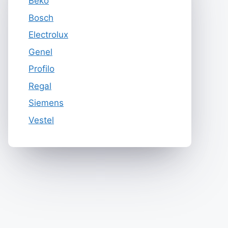
Beko
Bosch
Electrolux
Genel
Profilo
Regal
Siemens
Vestel