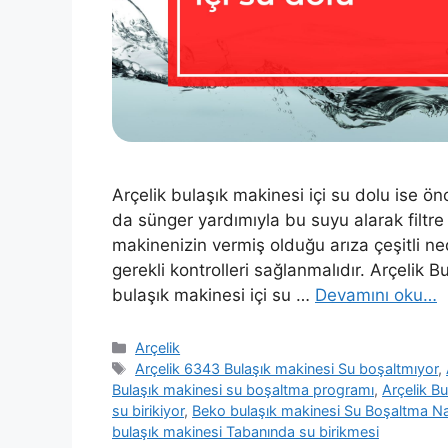
Arçelik bulaşık makinesi içi su dolu ise ö
da sünger yardımıyla bu suyu alarak filtre 
makinenizin vermiş olduğu arıza çeşitli ne
gerekli kontrolleri sağlanmalıdır. Arçelik 
bulaşık makinesi içi su …
Devamını oku…
Kategoriler
Arçelik
Etiketler
Arçelik 6343 Bulaşık makinesi Su boşaltmıyor
,
Bulaşık makinesi su boşaltma programı
,
Arçelik B
su birikiyor
,
Beko bulaşık makinesi Su Boşaltma Nası
bulaşık makinesi Tabanında su birikmesi