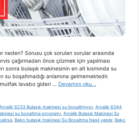
or neden? Sorusu çok sorulan sorular arasında
ervis çağırmadan önce çözmek için yapılması
en sonra bulaşık makinesinin en alt kısmında su
inin su boşaltmadığı anlamına gelmemektedir.
 mutfak lavabo gideri …
Devamını oku…
Arçelik 6233 Bulaşık makinesi su boşaltmıyor
,
Arçelik 6344
makinesi su boşaltma programı
,
Arçelik Bulaşık Makinesi Su
kalirsa
,
Beko bulaşık makinesi Su Boşaltma Nasıl yapılır
,
Beko