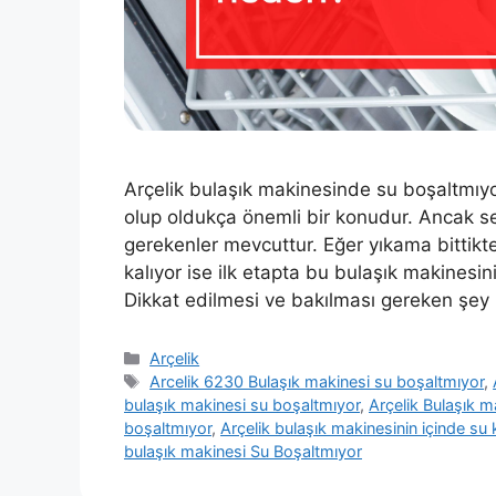
Arçelik bulaşık makinesinde su boşaltmıy
olup oldukça önemli bir konudur. Ancak s
gerekenler mevcuttur. Eğer yıkama bittikt
kalıyor ise ilk etapta bu bulaşık makines
Dikkat edilmesi ve bakılması gereken şey
Kategoriler
Arçelik
Etiketler
Arcelik 6230 Bulaşık makinesi su boşaltmıyor
,
bulaşık makinesi su boşaltmıyor
,
Arçelik Bulaşık 
boşaltmıyor
,
Arçelik bulaşık makinesinin içinde su 
bulaşık makinesi Su Boşaltmıyor