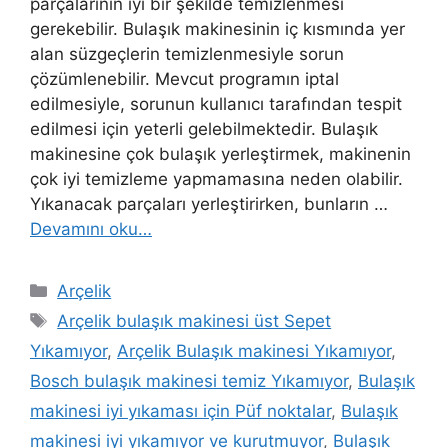
parçalarının iyi bir şekilde temizlenmesi
gerekebilir. Bulaşık makinesinin iç kısmında yer
alan süzgeçlerin temizlenmesiyle sorun
çözümlenebilir. Mevcut programın iptal
edilmesiyle, sorunun kullanıcı tarafından tespit
edilmesi için yeterli gelebilmektedir. Bulaşık
makinesine çok bulaşık yerleştirmek, makinenin
çok iyi temizleme yapmamasına neden olabilir.
Yıkanacak parçaları yerleştirirken, bunların …
Devamını oku…
Kategoriler
Arçelik
Etiketler
Arçelik bulaşık makinesi üst Sepet
Yıkamıyor
,
Arçelik Bulaşık makinesi Yıkamıyor
,
Bosch bulaşık makinesi temiz Yıkamıyor
,
Bulaşık
makinesi iyi yıkaması için Püf noktalar
,
Bulaşık
makinesi iyi yıkamıyor ve kurutmuyor
,
Bulaşık