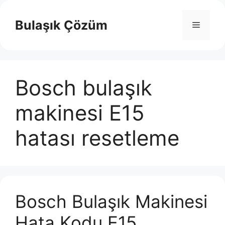
İçeriğe
atla
Bulaşık Çözüm
Menü
Bosch bulaşık
makinesi E15
hatası resetleme
Bosch Bulaşık Makinesi
Hata Kodu E15