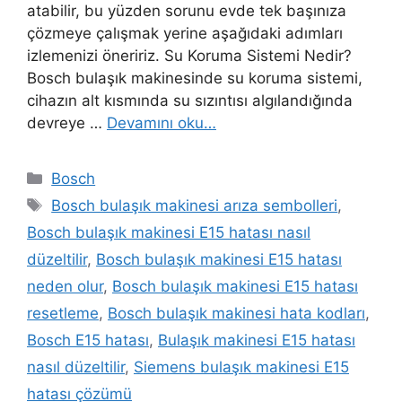
atabilir, bu yüzden sorunu evde tek başınıza
çözmeye çalışmak yerine aşağıdaki adımları
izlemenizi öneririz. Su Koruma Sistemi Nedir?
Bosch bulaşık makinesinde su koruma sistemi,
cihazın alt kısmında su sızıntısı algılandığında
devreye …
Devamını oku…
Kategoriler
Bosch
Etiketler
Bosch bulaşık makinesi arıza sembolleri
,
Bosch bulaşık makinesi E15 hatası nasıl
düzeltilir
,
Bosch bulaşık makinesi E15 hatası
neden olur
,
Bosch bulaşık makinesi E15 hatası
resetleme
,
Bosch bulaşık makinesi hata kodları
,
Bosch E15 hatası
,
Bulaşık makinesi E15 hatası
nasıl düzeltilir
,
Siemens bulaşık makinesi E15
hatası çözümü