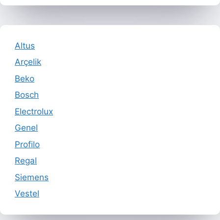
Altus
Arçelik
Beko
Bosch
Electrolux
Genel
Profilo
Regal
Siemens
Vestel