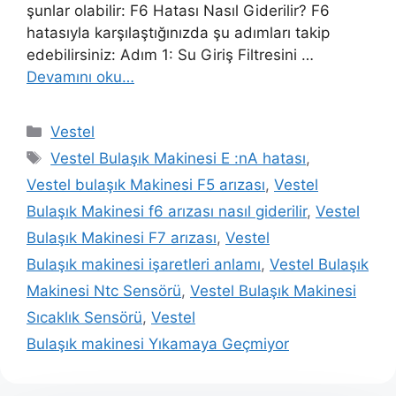
şunlar olabilir: F6 Hatası Nasıl Giderilir? F6
hatasıyla karşılaştığınızda şu adımları takip
edebilirsiniz: Adım 1: Su Giriş Filtresini …
Devamını oku…
Kategoriler
Vestel
Etiketler
Vestel Bulaşık Makinesi E :nA hatası
,
Vestel bulaşık Makinesi F5 arızası
,
Vestel
Bulaşık Makinesi f6 arızası nasıl giderilir
,
Vestel
Bulaşık Makinesi F7 arızası
,
Vestel
Bulaşık makinesi işaretleri anlamı
,
Vestel Bulaşık
Makinesi Ntc Sensörü
,
Vestel Bulaşık Makinesi
Sıcaklık Sensörü
,
Vestel
Bulaşık makinesi Yıkamaya Geçmiyor