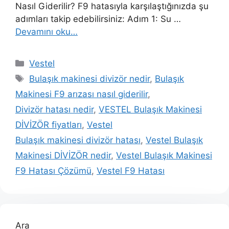
Nasıl Giderilir? F9 hatasıyla karşılaştığınızda şu
adımları takip edebilirsiniz: Adım 1: Su …
Devamını oku…
Kategoriler
Vestel
Etiketler
Bulaşık makinesi divizör nedir
,
Bulaşık
Makinesi F9 arızası nasıl giderilir
,
Divizör hatası nedir
,
VESTEL Bulaşık Makinesi
DİVİZÖR fiyatları
,
Vestel
Bulaşık makinesi divizör hatası
,
Vestel Bulaşık
Makinesi DİVİZÖR nedir
,
Vestel Bulaşık Makinesi
F9 Hatası Çözümü
,
Vestel F9 Hatası
Ara