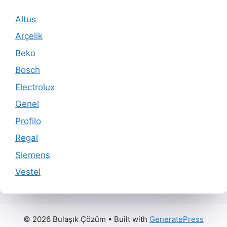
Altus
Arçelik
Beko
Bosch
Electrolux
Genel
Profilo
Regal
Siemens
Vestel
© 2026 Bulaşık Çözüm
• Built with
GeneratePress