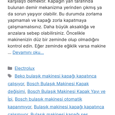
karşılaştı demektir. Kapağın yan tarafında
bulunan demir mekanizma yerinden çıkmış ya
da sorun yaşıyor olabilir. Bu durumda zorlama
yapmamalı ve kapağı zorla kapatmaya
çalışmamalısınız. Daha büyük aksaklığa ve
arızalara sebep olabilirsiniz. Öncelikle
makinenizin düz bir zeminde olup olmadığını
kontrol edin. Eğer zeminde eğiklik varsa makine
…
Devamını oku…
Kategoriler
Electrolux
Etiketler
Beko bulaşık makinesi kapağı kapatınca
çalışıyor
,
Bosch Bulaşık Makinesi Kapak
değişimi
,
Bosch Bulaşık Makinesi Kapak Yayı ve
İpi
,
Bosch bulaşık makinesi otomatik
kapanmıyor
,
Bulaşık makinesi kapağı kapatınca
çalışmıyor
,
Bulaşık makinesi kapağı ses