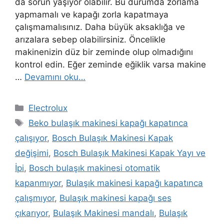
da sorun yaşıyor olabilir. Bu durumda zorlama
yapmamalı ve kapağı zorla kapatmaya
çalışmamalısınız. Daha büyük aksaklığa ve
arızalara sebep olabilirsiniz. Öncelikle
makinenizin düz bir zeminde olup olmadığını
kontrol edin. Eğer zeminde eğiklik varsa makine
…
Devamını oku…
Kategoriler
Electrolux
Etiketler
Beko bulaşık makinesi kapağı kapatınca
çalışıyor
,
Bosch Bulaşık Makinesi Kapak
değişimi
,
Bosch Bulaşık Makinesi Kapak Yayı ve
İpi
,
Bosch bulaşık makinesi otomatik
kapanmıyor
,
Bulaşık makinesi kapağı kapatınca
çalışmıyor
,
Bulaşık makinesi kapağı ses
çıkarıyor
,
Bulaşık Makinesi mandalı
,
Bulaşık