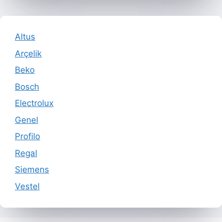
Altus
Arçelik
Beko
Bosch
Electrolux
Genel
Profilo
Regal
Siemens
Vestel