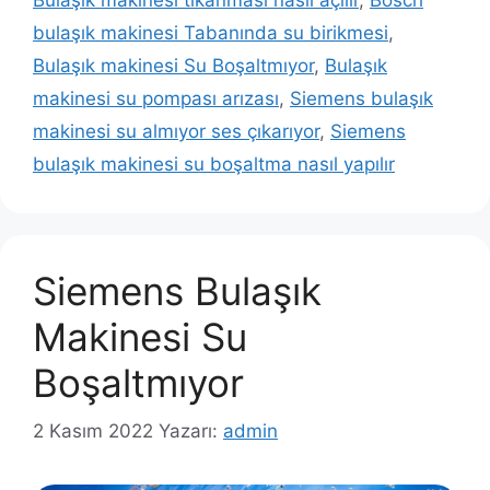
bulaşık makinesi Tabanında su birikmesi
,
Bulaşık makinesi Su Boşaltmıyor
,
Bulaşık
makinesi su pompası arızası
,
Siemens bulaşık
makinesi su almıyor ses çıkarıyor
,
Siemens
bulaşık makinesi su boşaltma nasıl yapılır
Siemens Bulaşık
Makinesi Su
Boşaltmıyor
2 Kasım 2022
Yazarı:
admin