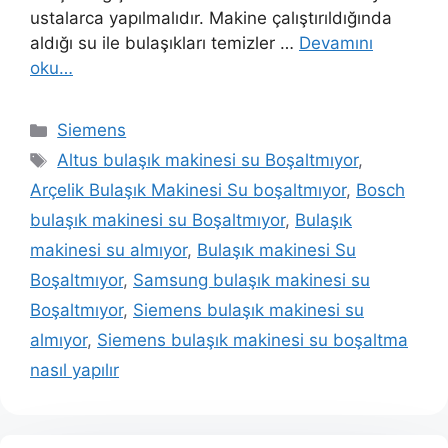
ustalarca yapılmalıdır. Makine çalıştırıldığında
aldığı su ile bulaşıkları temizler …
Devamını
oku…
Kategoriler
Siemens
Etiketler
Altus bulaşık makinesi su Boşaltmıyor
,
Arçelik Bulaşık Makinesi Su boşaltmıyor
,
Bosch
bulaşık makinesi su Boşaltmıyor
,
Bulaşık
makinesi su almıyor
,
Bulaşık makinesi Su
Boşaltmıyor
,
Samsung bulaşık makinesi su
Boşaltmıyor
,
Siemens bulaşık makinesi su
almıyor
,
Siemens bulaşık makinesi su boşaltma
nasıl yapılır