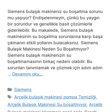
Siemens bulaşık makineniz su boşaltma sorunu
mu yaşıyor? Endişelenmeyin, çünkü bu yaygın
bir sorundur ve genellikle basit çözümlerle
giderilebilir. Bu makalede, Siemens bulaşık
makinesinin su boşaltma sorunlarına karşı başa
çıkmanın etkili yollarını bulacaksınız. Siemens
Bulaşık Makinesi Neden Su Boşaltmıyor?
Siemens bulaşık makinenizin su
boşaltmamasının birkaç nedeni olabilir. Bu
sorunları tanımlamak ve çözmek için adım adım
…
Devamını oku…
Kategoriler
Siemens
Etiketler
Arçelik bulaşık makinesi pompa Temizliği
,
Arçelik Bulaşık Makinesi Su boşaltmıyor
,
Arçelik
Bulaşık makinesi tıkanması nasıl açılır
,
Bosch